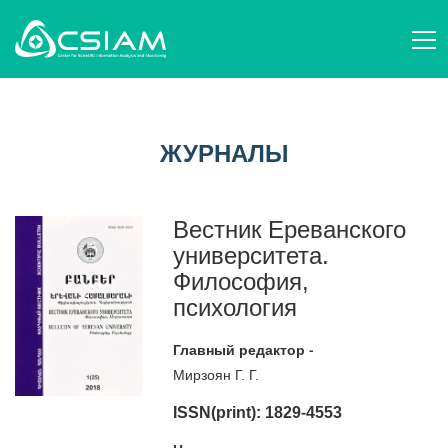
О НАС
AM
СТРУКТУРА И ДЕЯТЕЛЬНОСТЬ
ЖУРНАЛЫ
EN
ПЕРСОНАЛ
НАУЧНЫЕ ОРГАНИЗАЦИИ
RU
ВОПРОСЫ НАУКОВЕДЕНИЯ
ЖУРНАЛЫ
СОБЫТИЯ
ПУБЛИКАЦИИ
НОВОСТИ
ПРОЕКТЫ
ПОДДЕРЖИТЕ НАС
Вестник Ереванского
КОНТАКТЫ
университета.
AM
EN
RU
Философия,
психология
Главный редактор -
Мирзоян Г. Г.
ISSN(print): 1829-4553