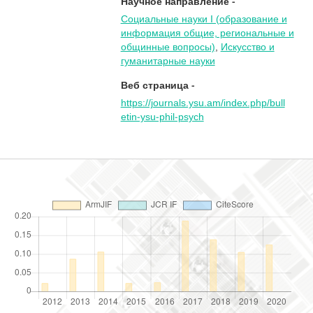
Научное направление -
Социальные науки I (oбразование и
информация общие, региональные и
общинные вопросы)
,
Искусство и
гуманитарные науки
Веб страница -
https://journals.ysu.am/index.php/bull
etin-ysu-phil-psych