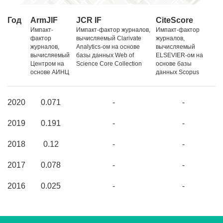
Год
ArmJIF
JCR IF
CiteScore
Импакт-
Импакт-фактор журналов,
Импакт-фактор
фактор
вычисляемый Clarivate
журналов,
журналов,
Analytics-ом на основе
вычисляемый
вычисляемый
базы данных Web of
ELSEVIER-ом на
Центром на
Science Core Collection
основе базы
основе АИНЦ
данных Scopus
2020
0.071
-
-
2019
0.191
-
-
2018
0.12
-
-
2017
0.078
-
-
2016
0.025
-
-