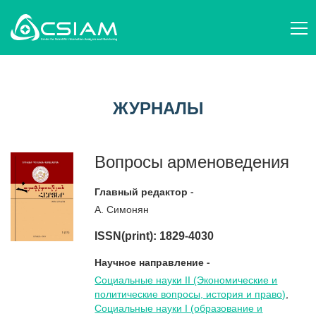
О НАС
AM
СТРУКТУРА И ДЕЯТЕЛЬНОСТЬ
ЖУРНАЛЫ
EN
ПЕРСОНАЛ
НАУЧНЫЕ ОРГАНИЗАЦИИ
RU
ВОПРОСЫ НАУКОВЕДЕНИЯ
ЖУРНАЛЫ
СОБЫТИЯ
ПУБЛИКАЦИИ
НОВОСТИ
ПРОЕКТЫ
ПОДДЕРЖИТЕ НАС
Вопросы арменоведения
КОНТАКТЫ
AM
EN
RU
Главный редактор -
А. Симонян
ISSN(print): 1829-4030
Научное направление -
Социальные науки II (Экономические и
политические вопросы, история и право)
,
Социальные науки I (oбразование и