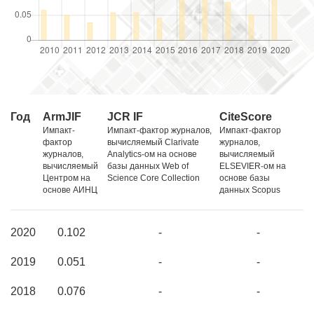
Год
ArmJIF
JCR IF
CiteScore
Импакт-
Импакт-фактор журналов,
Импакт-фактор
фактор
вычисляемый Clarivate
журналов,
журналов,
Analytics-ом на основе
вычисляемый
вычисляемый
базы данных Web of
ELSEVIER-ом на
Центром на
Science Core Collection
основе базы
основе АИНЦ
данных Scopus
2020
0.102
-
-
2019
0.051
-
-
2018
0.076
-
-