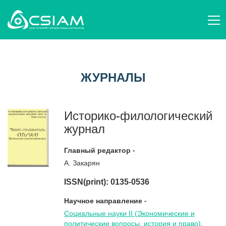
О НАС
AM
СТРУКТУРА И ДЕЯТЕЛЬНОСТЬ
ЖУРНАЛЫ
EN
ПЕРСОНАЛ
НАУЧНЫЕ ОРГАНИЗАЦИИ
RU
ВОПРОСЫ НАУКОВЕДЕНИЯ
ЖУРНАЛЫ
СОБЫТИЯ
ПУБЛИКАЦИИ
НОВОСТИ
ПРОЕКТЫ
ПОДДЕРЖИТЕ НАС
Историко-филологический
КОНТАКТЫ
журнал
AM
EN
RU
Главный редактор -
А. Закарян
ISSN(print): 0135-0536
Научное направление -
Социальные науки II (Экономические и
политические вопросы, история и право)
,