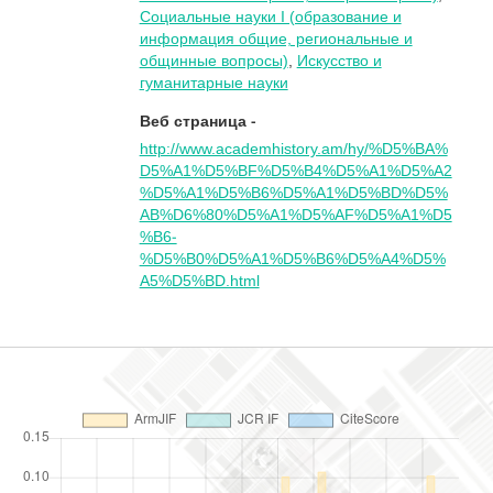
Социальные науки I (oбразование и
информация общие, региональные и
общинные вопросы)
,
Искусство и
гуманитарные науки
Веб страница -
http://www.academhistory.am/hy/%D5%BA%
D5%A1%D5%BF%D5%B4%D5%A1%D5%A2
%D5%A1%D5%B6%D5%A1%D5%BD%D5%
AB%D6%80%D5%A1%D5%AF%D5%A1%D5
%B6-
%D5%B0%D5%A1%D5%B6%D5%A4%D5%
A5%D5%BD.html