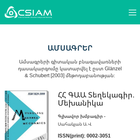
ՄԵՐ ՄԱՍԻՆ
AM
ԿԱՌՈՒՑՎԱԾՔ ԵՒ ԳՈՐԾՈՒՆԵՈՒԹՅՈՒՆ
ԱՄՍԱԳՐԵՐ
EN
ԱՆՁՆԱԿԱԶՄ
ԳԻՏԱԿԱՆ ԿԱԶՄԱԿԵՐՊՈՒԹՅՈՒՆՆԵՐ
RU
ԳԻՏԱԲԱՆՈՒԹՅԱՆ ՀԱՐՑԵՐ
ԱՄՍԱԳՐԵՐ
ԻՐԱԴԱՐՁՈՒԹՅՈՒՆՆԵՐ
ՀՐԱՊԱՐԱԿՈՒՄՆԵՐ
ՆՈՐՈՒԹՅՈՒՆՆԵՐ
ԾՐԱԳՐԵՐ
Ամսագրերի գիտական բնագավառների
ԱՋԱԿՑԻՐ ՄԵԶ
դասակարգումը կատարվել է ըստ Glänzel
ԿԱՊ ՄԵԶ ՀԵՏ
& Schubert [2003] մեթոդաբանության։
AM
EN
RU
ՀՀ ԳԱԱ Տեղեկագիր.
Մեխանիկա
Գլխավոր խմբագիր -
Սահակյան Ա.Վ
ISSN(print): 0002-3051