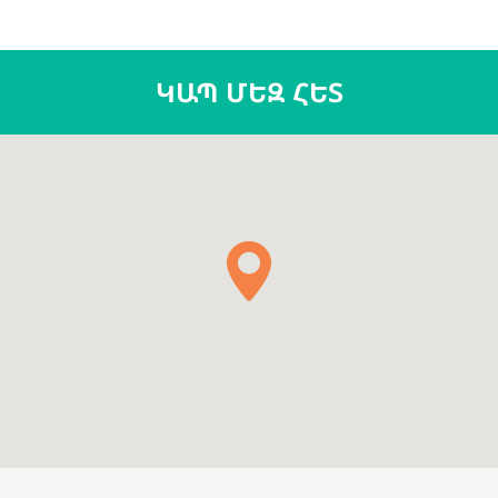
ԿԱՊ ՄԵԶ ՀԵՏ