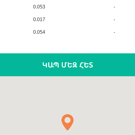
0.053
-
0.017
-
0.054
-
ԿԱՊ ՄԵԶ ՀԵՏ