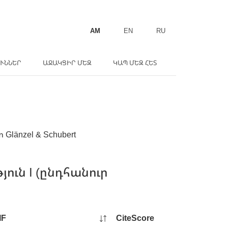
AM
EN
RU
ՒՆՆԵՐ
ԱՋԱԿՑԻՐ ՄԵԶ
ԿԱՊ ՄԵԶ ՀԵՏ
änzel & Schubert
ւն I (ընդհանուր
IF
CiteScore