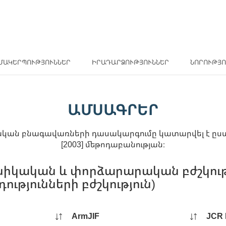
ՄԱԿԵՐՊՈՒԹՅՈՒՆՆԵՐ
ԻՐԱԴԱՐՁՈՒԹՅՈՒՆՆԵՐ
ՆՈՐՈՒԹՅՈ
ԱՄՍԱԳՐԵՐ
ան բնագավառների դասակարգումը կատարվել է ըստ Gl
[2003] մեթոդաբանության։
իկական և փորձարարական բժշկությո
դությունների բժշկություն)
ArmJIF
JCR 