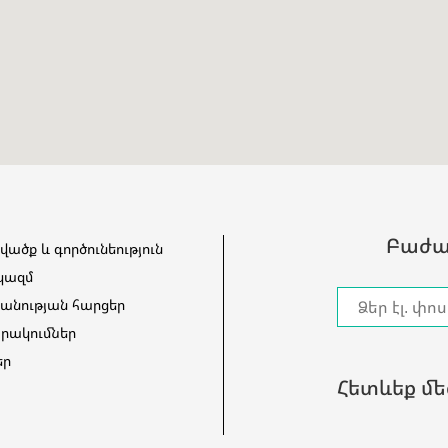
Բաժան
վածք և գործունեություն
կազմ
նության հարցեր
րակումներ
եր
Հետևեք մե