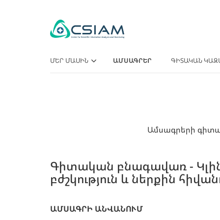
ՄԵՐ ՄԱՍԻՆ
ԱՄՍԱԳՐԵՐ
ԳԻՏԱԿԱՆ ԿԱԶ
ԿԱՌՈՒՑՎԱԾՔ ԵՒ ԳՈՐԾՈՒՆԵՈՒԹՅՈՒՆ
ԱՆՁՆԱԿԱԶՄ
ԳԻՏԱԲԱՆՈՒԹՅԱՆ ՀԱՐՑԵՐ
Ամսագրերի գիտակ
ՀՐԱՊԱՐԱԿՈՒՄՆԵՐ
ԾՐԱԳՐԵՐ
Գիտական բնագավառ - Կլին
բժշկություն և ներքին հիվան
ԱՄՍԱԳՐԻ ԱՆՎԱՆՈՒՄ