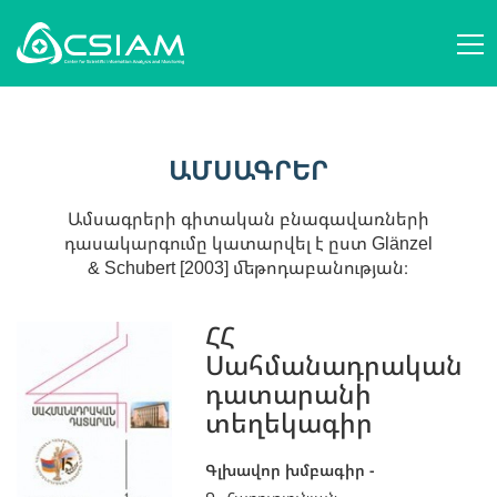
ՄԵՐ ՄԱՍԻՆ
AM
ԿԱՌՈՒՑՎԱԾՔ ԵՒ ԳՈՐԾՈՒՆԵՈՒԹՅՈՒՆ
ԱՄՍԱԳՐԵՐ
EN
ԱՆՁՆԱԿԱԶՄ
ԳԻՏԱԿԱՆ ԿԱԶՄԱԿԵՐՊՈՒԹՅՈՒՆՆԵՐ
RU
ԳԻՏԱԲԱՆՈՒԹՅԱՆ ՀԱՐՑԵՐ
ԱՄՍԱԳՐԵՐ
ԻՐԱԴԱՐՁՈՒԹՅՈՒՆՆԵՐ
ՀՐԱՊԱՐԱԿՈՒՄՆԵՐ
ՆՈՐՈՒԹՅՈՒՆՆԵՐ
ԾՐԱԳՐԵՐ
Ամսագրերի գիտական բնագավառների
ԱՋԱԿՑԻՐ ՄԵԶ
դասակարգումը կատարվել է ըստ Glänzel
ԿԱՊ ՄԵԶ ՀԵՏ
& Schubert [2003] մեթոդաբանության։
AM
EN
RU
ՀՀ
Սահմանադրական
դատարանի
տեղեկագիր
Գլխավոր խմբագիր -