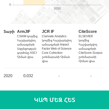
Տարի
ArmJIF
JCR IF
CiteScore
CSIAM կողմից
Clarivate Analytics
ELSEVIER
հաշվարկվող
կողմից հաշվարկվող
կողմից
ամսագրերի
ամսագրերի Impact
հաշվարկվող
Ազդեցության
Factor Web of Science
ամսագրերի
գործոնը ASCI
Core Collection
CiteScore Scopus
հիման վրա
շտեմարանի հիման
շտեմարանի
վրա
հիման վրա
2020
0.032
-
-
ԿԱՊ ՄԵԶ ՀԵՏ