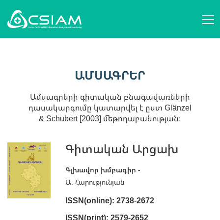
ՄԵՐ ՄԱՍԻՆ
AM
ԿԱՌՈՒՑՎԱԾՔ ԵՒ ԳՈՐԾՈՒՆԵՈՒԹՅՈՒՆ
ԱՄՍԱԳՐԵՐ
EN
ԱՆՁՆԱԿԱԶՄ
ԳԻՏԱԿԱՆ ԿԱԶՄԱԿԵՐՊՈՒԹՅՈՒՆՆԵՐ
RU
ԳԻՏԱԲԱՆՈՒԹՅԱՆ ՀԱՐՑԵՐ
ԱՄՍԱԳՐԵՐ
ԻՐԱԴԱՐՁՈՒԹՅՈՒՆՆԵՐ
ՀՐԱՊԱՐԱԿՈՒՄՆԵՐ
ՆՈՐՈՒԹՅՈՒՆՆԵՐ
ԾՐԱԳՐԵՐ
Ամսագրերի գիտական բնագավառների
ԱՋԱԿՑԻՐ ՄԵԶ
դասակարգումը կատարվել է ըստ Glänzel
ԿԱՊ ՄԵԶ ՀԵՏ
& Schubert [2003] մեթոդաբանության։
AM
EN
RU
Գիտական Արցախ
Գլխավոր խմբագիր -
Ա. Հարությունյան
ISSN(online): 2738-2672
ISSN(print): 2579-2652